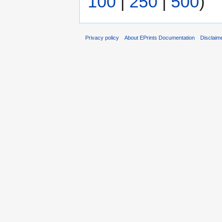
100
|
250
|
500
)
Privacy policy
About EPrints Documentation
Disclaim