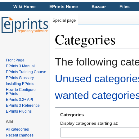
Wiki Home
EPrints Home
Bazaar
Files
Special page
Categories
Jump to:
navigation
,
search
The following cat
Front Page
EPrints 3 Manual
EPrints Training Course
Unused categorie
EPrints Glossary
Installing EPrints
How-to Configure
wanted categorie
EPrints
EPrints 3.2+ API
EPrints 3 Reference
EPrints Plugins
Categories
Wiki
Display categories starting at:
All categories
Recent changes