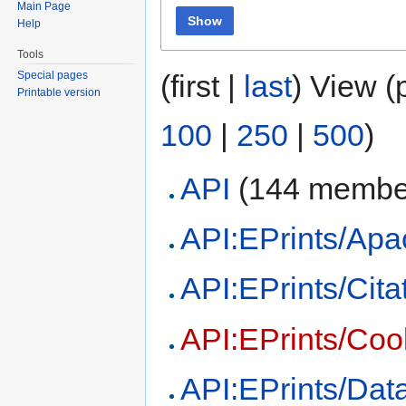
Main Page
Show
Help
Tools
Special pages
(first |
last
) View (
Printable version
100
|
250
|
500
)
API
‏‎ (144 membe
API:EPrints/Ap
API:EPrints/Cita
API:EPrints/Coo
API:EPrints/Dat